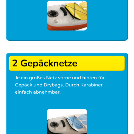
2 Gepäcknetze
Je ein großes Netz vorne und hinten für
Gepäck und Drybags. Durch Karabiner
einfach abnehmbar.