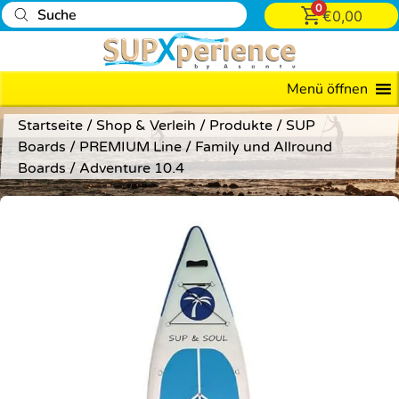
0
€
0,00
Menü öffnen
Startseite
/
Shop & Verleih
/
Produkte
/
SUP
Boards
/
PREMIUM Line
/
Family und Allround
Boards
/ Adventure 10.4