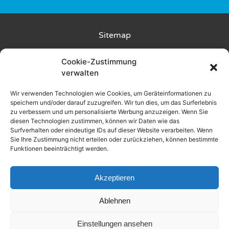
Sitemap
Kunde wirbt Kunde
Cookie-Zustimmung
verwalten
Rückgabebedingungen
Wir verwenden Technologien wie Cookies, um Geräteinformationen zu
speichern und/oder darauf zuzugreifen. Wir tun dies, um das Surferlebnis
Liefer- und Zahlungsbedingungen
zu verbessern und um personalisierte Werbung anzuzeigen. Wenn Sie
diesen Technologien zustimmen, können wir Daten wie das
Datenschutz
Surfverhalten oder eindeutige IDs auf dieser Website verarbeiten. Wenn
Sie Ihre Zustimmung nicht erteilen oder zurückziehen, können bestimmte
Funktionen beeinträchtigt werden.
AGB
Impressum
Akzeptieren
Ablehnen
2025 © Alle Rechte vorbehalten
Einstellungen ansehen