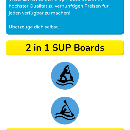
höchster Qualität zu vernünftigen Preisen für
jeden verfügbar zu machen!
Überzeuge dich selbst.
2 in 1 SUP Boards