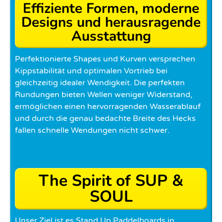
Effiziente Formen, moderne
Designs und herausragende
Ausstattung
Perfektionierte Shapes und Kurven versprechen
Kippstabilität und optimalen Vortrieb bei
gleichzeitig idealer Wendigkeit. Die perfekten
Rundungen bieten Wellen weniger Widerstand,
ermöglichen einen hervorragenden Wasserablauf
und durch die genau bedachte Breite des Hecks
fallen schnelle Wendungen nicht schwer.
The Spirit of SUP &
SOUL
Unser Ziel ist es Stand Up Paddelboards in