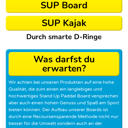
SUP Board
SUP Kajak
Durch smarte D-Ringe
Was darfst du
erwarten?
Wir achten bei unseren Produkten auf eine hohe
Qualität, die zum einen ein langlebiges und
hochwertiges Stand Up Paddel Board versprechen
aber auch einen hohen Genuss und Spaß am Sport
bieten können. Der Aufbau unserer Boards ist
durch eine Recoursensparende Methode nicht nur
besser für die Umwelt sondern auch an der