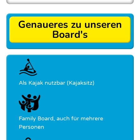
Genaueres zu unseren
Board's
Als Kajak nutzbar (Kajaksitz)
Family Board, auch für mehrere
Personen