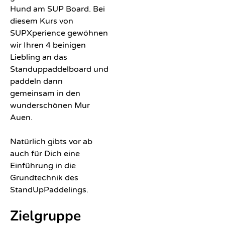
Hund am SUP Board. Bei
Tour
diesem Kurs von
SUPXperience gewöhnen
XXL
wir Ihren 4 beinigen
SUP
Liebling an das
Tour
Standuppaddelboard und
paddeln dann
SUP
gemeinsam in den
Yoga
wunderschönen Mur
&
Auen.
SUP
Fit
Natürlich gibts vor ab
auch für Dich eine
Mur
Einführung in die
Boots
Grundtechnik des
Tour
StandUpPaddelings.
in
Zielgruppe
Graz