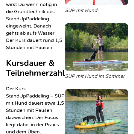
wirst Du wenn nötig in
SUP
SUP mit Hund
die Grundtechnik des
Erlebnisse
StandUpPaddeling
eingeweiht. Danach
Recreation
gehts ab aufs Wasser.
&
Der Kurs dauert rund 1,5
mental
Stunden mit Pausen.
SUP
Kursdauer &
Teambuilding
Teilnehmerzahl
für
SUP mit Hund im Sommer
Schulen
Der Kurs
und
StandUpPaddeling – SUP
Jugendeinrichtungen
mit Hund dauert etwa 1,5
Stunden mit Pausen
Teambuilding
dazwischen. Der Focus
in
liegt dabei in der Praxis
Graz
und dem Üben.