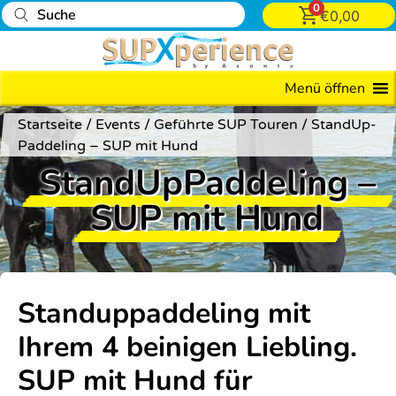
0
€
0,00
Alle
Menü öffnen
Events
Startseite
/
Events
/
Geführte SUP Touren
/
StandUp­
Grill
Paddeling – SUP mit Hund
&
StandUp­Paddeling –
Chill
SUP mit Hund
iLand
Event
E-
Foil
Standuppaddeling mit
Board
Ihrem 4 beinigen Liebling.
Surfkurs
SUP mit Hund für
Tubing