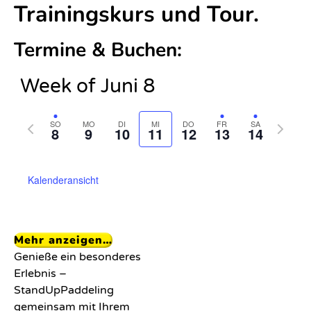
auf
Trainingskurs und Tour.
der
Mur
Termine & Buchen:
SUP
Week of Juni 8
Schnupperkurs
SUP
Previous
Next
SO
MO
DI
MI
DO
FR
SA
8
9
10
11
12
13
14
Grundkurs
week
week
After
Kalenderansicht
Work
&
Sun
Mehr anzeigen…
Set
Genieße ein besonderes
Tour
Erlebnis –
StandUpPaddeling
Steckerlfisch
gemeinsam mit Ihrem
SUP