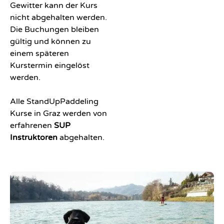
Gewitter kann der Kurs
nicht abgehalten werden.
Water
Die Buchungen bleiben
Bikes
gültig und können zu
&
einem späteren
Pedal
Kurstermin eingelöst
Kajaks
werden.
Fußball
Alle StandUpPaddeling
&
Kurse in Graz werden von
Golf
erfahrenen
SUP
Dart
Instruktoren
abgehalten.
Bubble
Soccer
&
Bubble
Wrestling