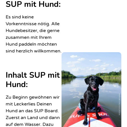
SUP mit Hund:
SUP
Flusskurs
Es sind keine
in
Vorkenntnisse nötig. Alle
Graz
Hundebesitzer, die gerne
zusammen mit Ihrem
Personal
Hund paddeln möchten
SUP
sind herzlich willkommen.
in
Graz
Inhalt SUP mit
Flußwandern
Hund:
&
Individuelle
Zu Beginn gewöhnen wir
Touren
mit Leckerlies Deinen
Hund an das SUP Board.
Ein-
Zuerst an Land und dann
&
auf dem Wasser. Dazu
mehrtägige