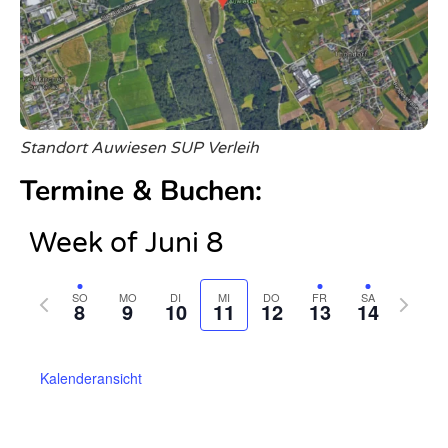
Standort Auwiesen SUP Verleih
Termine & Buchen:
Week of Juni 8
Previous
Next
SO
MO
DI
MI
DO
FR
SA
8
9
10
11
12
13
14
week
week
Kalenderansicht