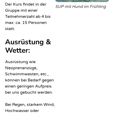
für
Der Kurs findet in der
SUP mit Hund im Frühling
Firmen
Gruppe mit einer
&
Teilnehmerzahl ab 4 bis
Vereine
max. ca. 15 Personen
statt.
Betriebsausflüge
und
Ausrüstung &
Incentives
Wetter:
in
Graz
Ausrüstung wie
Neoprenanzüge,
Poltern
Schwimmwesten, etc.,
können bei Bedarf gegen
Geburtstage
einen geringen Aufpreis
bei uns gebucht werden.
SUP
&
Bei Regen, starkem Wind,
Yoga
Hochwasser oder
Reise