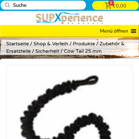
0
€
0,00
Menü öffnen
Startseite
/
Shop & Verleih
/
Produkte
/
Zubehör &
Ersatzteile
/
Sicherheit
/ Cow Tail 25 mm