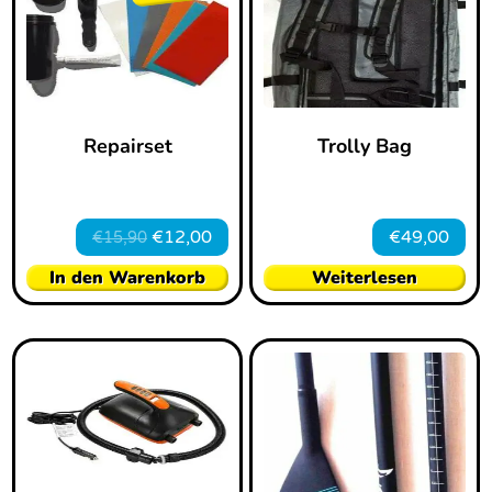
Repairset
Trolly Bag
€
12,00
€
49,00
€
15,90
In den Warenkorb
Weiterlesen