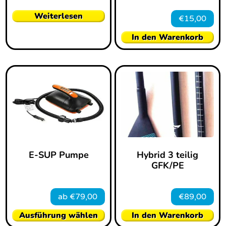
Weiterlesen
€
15,00
In den Warenkorb
E-SUP Pumpe
Hybrid 3 teilig
GFK/PE
ab
€
79,00
€
89,00
Ausführung wählen
In den Warenkorb