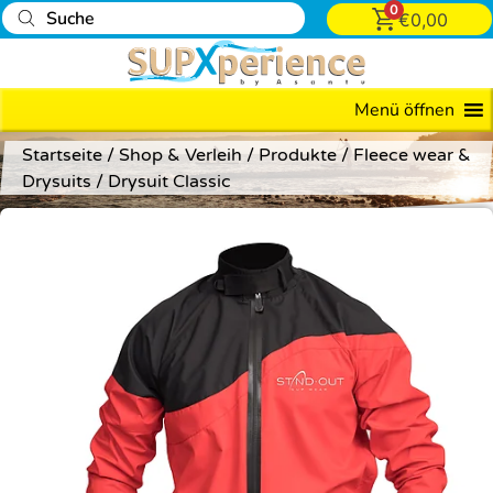
0
€
0,00
Menü öffnen
Startseite
/
Shop & Verleih
/
Produkte
/
Fleece wear &
Drysuits
/ Drysuit Classic