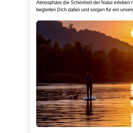
k
k
Atmosphäre die Schönheit der Natur erleben 
begleiten Dich dabei und sorgen für ein unver
u
u
r
r
s
s
T
T
u
u
b
b
i
i
n
n
g
g
a
a
u
u
f
f
d
d
e
e
r
r