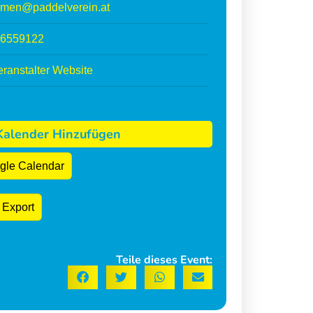
mmen@paddelverein.at
6559122
ranstalter Website
alender Hinzufügen
gle Calendar
 Export
Teile dieses Event: