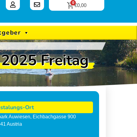
0
€
0,00
tgeber
 2025 Freitag
stalungs-Ort
tpark Auwiesen
,
Eichbachgasse 900
041
Austria