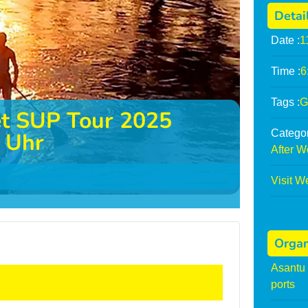
Detai
Date :
1
Time :
6
Tags :
G
et SUP Tour 2025
Categor
0 Uhr
After W
Visit W
Organ
Asantu 
ports