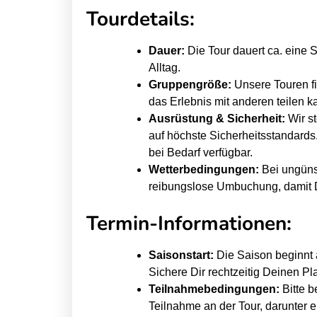
M
M
Tourdetails:
u
u
r
r
Dauer:
Die Tour dauert ca. eine S
Alltag.
S
S
Gruppengröße:
Unsere Touren fi
U
U
das Erlebnis mit anderen teilen k
P
P
Ausrüstung & Sicherheit:
Wir st
S
S
auf höchste Sicherheitsstandar
c
c
bei Bedarf verfügbar.
Wetterbedingungen:
Bei ungünst
h
h
reibungslose Umbuchung, damit De
n
n
u
u
Termin-Informationen:
p
p
p
p
Saisonstart:
Die Saison beginnt 
e
e
Sichere Dir rechtzeitig Deinen Pla
r
r
Teilnahmebedingungen:
Bitte b
k
k
Teilnahme an der Tour, darunter e