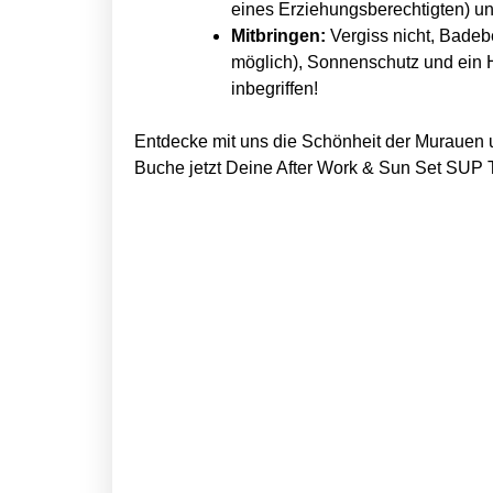
u
u
eines Erziehungsberechtigten) u
Mitbringen:
Vergiss nicht, Badeb
r
r
möglich), Sonnenschutz und ein H
s
s
inbegriffen!
S
S
Entdecke mit uns die Schönheit der Murauen u
U
U
Buche jetzt Deine After Work & Sun Set SUP T
P
P
G
G
r
r
u
u
n
n
d
d
k
k
u
u
r
r
s
s