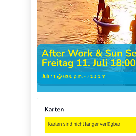
l
l
l
l
&
&
C
C
h
h
i
i
l
l
After Work & Sun S
l
l
Freitag 11. Juli 18:0
i
i
L
L
Juli 11
@
6:00 p.m.
-
7:00 p.m.
a
a
n
n
d
d
E
E
Karten
v
v
e
e
Karten sind nicht länger verfügbar
n
n