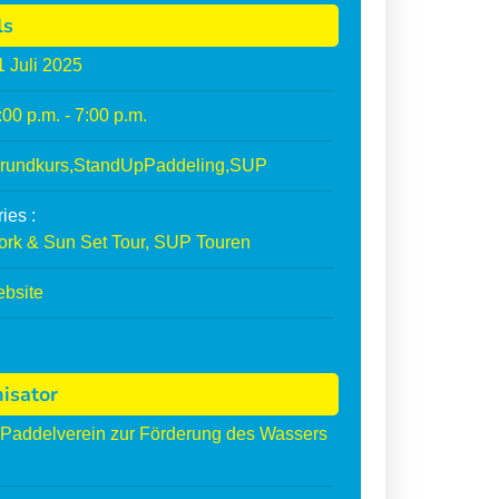
ls
1
Juli
2025
:00 p.m. - 7:00 p.m.
rundkurs
,
StandUpPaddeling
,
SUP
ies :
ork & Sun Set Tour
,
SUP Touren
ebsite
isator
Paddelverein zur Förderung des Wassers