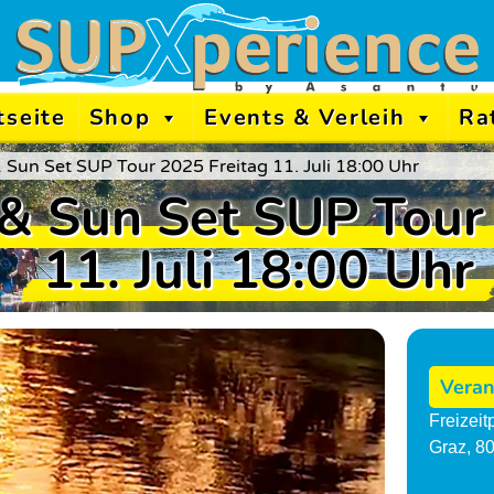
tseite
Shop
Events & Verleih
Ra
 Sun Set SUP Tour 2025 Freitag 11. Juli 18:00 Uhr
& Sun Set SUP Tour
11. Juli 18:00 Uhr
Veran
Freizei
Graz
,
8