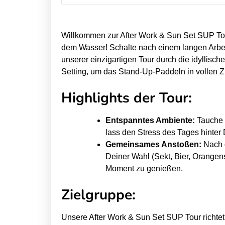
t
t
E
E
Willkommen zur After Work & Sun Set SUP Tou
-
-
dem Wasser! Schalte nach einem langen Arbe
F
F
unserer einzigartigen Tour durch die idyllisc
o
o
Setting, um das Stand-Up-Paddeln in vollen 
i
i
Highlights der Tour:
l
l
B
B
o
o
Entspanntes Ambiente:
Tauche 
lass den Stress des Tages hinter D
a
a
Gemeinsames Anstoßen:
Nach d
r
r
Deiner Wahl (Sekt, Bier, Orangen
d
d
Moment zu genießen.
S
S
u
u
Zielgruppe:
r
r
f
f
Unsere After Work & Sun Set SUP Tour richtet 