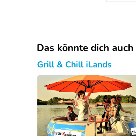
k
u
r
s
Das könnte dich auch 
T
u
Grill & Chill iLands
b
i
n
g
a
u
f
d
e