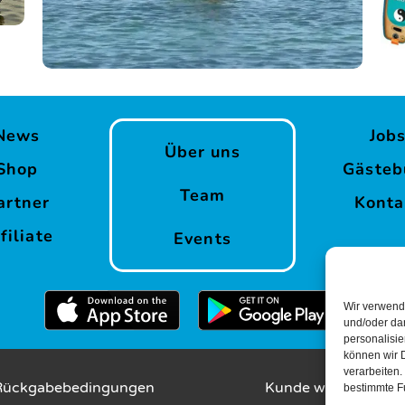
News
Job
Über uns
Shop
Gästeb
Team
artner
Konta
filiate
Events
Wir verwend
und/oder dar
personalisi
können wir D
verarbeiten.
Rückgabebedingungen
Kunde wirbt Kunde
bestimmte F