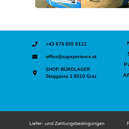
r
M
u
r
S
+43 676 655 9122
U
P
office@supxperience.at
S
P
SHOP, BÜROLAGER
c
Af
Steggasse 2 8010 Graz
h
n
u
p
p
e
Liefer- und Zahlungsbedingungen
r