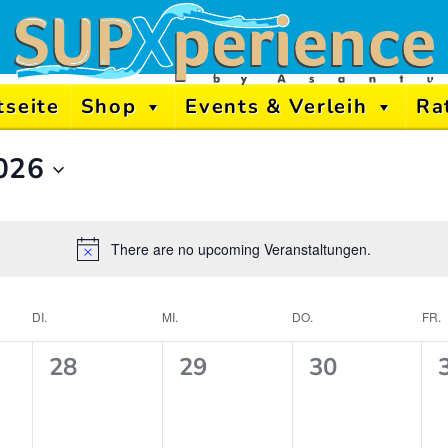
tseite
Shop
Events & Verleih
Ra
026
There are no upcoming Veranstaltungen.
DI.
MI.
DO.
FR.
er
0
0
0
28
29
30
taltungen,
Veranstaltungen,
Veranstaltungen,
Veranstaltu
taltungen