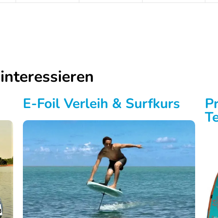
interessieren
E-Foil Verleih & Surfkurs
P
T