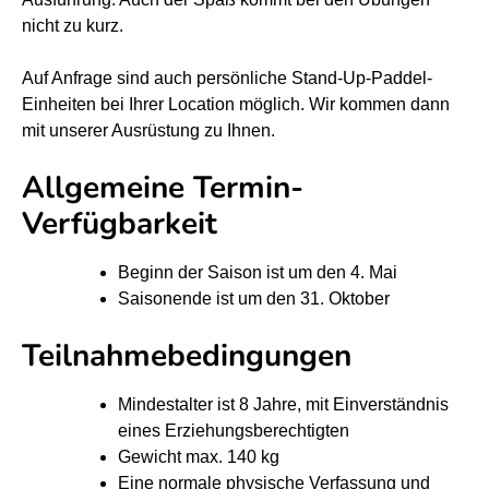
k
k
nicht zu kurz.
u
u
r
r
Auf Anfrage sind auch persönliche Stand-Up-Paddel-
s
s
Einheiten bei Ihrer Location möglich. Wir kommen dann
mit unserer Ausrüstung zu Ihnen.
T
T
u
u
Allgemeine Termin-
b
b
Verfügbarkeit
i
i
n
n
Beginn der Saison ist um den 4. Mai
g
g
Saisonende ist um den 31. Oktober
a
a
Teilnahmebedingungen
u
u
f
f
Mindestalter ist 8 Jahre, mit Einverständnis
d
d
eines Erziehungsberechtigten
e
e
Gewicht max. 140 kg
r
r
Eine normale physische Verfassung und