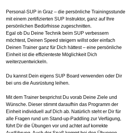
t
t
Personal-SUP in Graz – die persönliche Trainingsstunde
E
E
mit einem zertifizierten SUP Instruktor, ganz auf Ihre
-
-
persönlichen Bedürfnisse zugeschnitten.
F
F
Egal ob Du Deine Technik beim SUP verbessern
o
o
möchtest, Deinen Speed steigern willst oder einfach
i
i
Deinen Trainer ganz für Dich hättest – eine persönliche
Einheit ist die effizienteste Möglichkeit Dich
l
l
weiterzuentwickeln.
B
B
o
o
Du kannst Dein eigens SUP Board verwenden oder Dir
a
a
bei uns die Ausrüstung leihen.
r
r
d
d
Mit dem Trainer besprichst Du vorab Deine Ziele und
S
S
Wünsche. Dieser stimmt daraufhin das Programm der
u
u
Einheit individuell auf Dich ab. Natürlich steht er Dir für
alle Fragen rund um Stand-up-Paddling zur Verfügung,
r
r
führt Dir die Übungen vor und achtet auf korrekte
f
f
Ausführung. Auch der Spaß kommt bei den Übungen