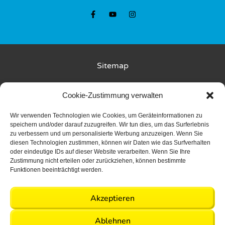
z
z
S
S
U
U
P
P
Sitemap
F
F
l
l
Kunde wirbt Kunde
u
u
Cookie-Zustimmung verwalten
s
s
Rückgabebedingungen
Wir verwenden Technologien wie Cookies, um Geräteinformationen zu
s
s
speichern und/oder darauf zuzugreifen. Wir tun dies, um das Surferlebnis
k
k
zu verbessern und um personalisierte Werbung anzuzeigen. Wenn Sie
Liefer- und Zahlungsbedingungen
diesen Technologien zustimmen, können wir Daten wie das Surfverhalten
u
u
oder eindeutige IDs auf dieser Website verarbeiten. Wenn Sie Ihre
Datenschutz
r
r
Zustimmung nicht erteilen oder zurückziehen, können bestimmte
Funktionen beeinträchtigt werden.
s
s
AGB
i
i
Akzeptieren
n
n
Events
Events
Impressum
wählen
wählen
G
G
Ablehnen