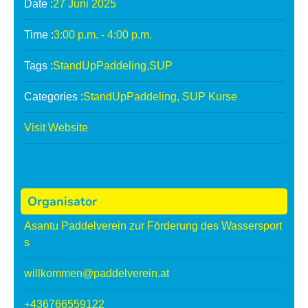
A
A
Date :
27
Juni
2025
f
f
Time :
3:00 p.m. - 4:00 p.m.
t
t
e
e
Tags :
StandUpPaddeling
,
SUP
r
r
W
W
Categories :
StandUpPaddeling
,
SUP Kurse
o
o
Visit Website
r
r
k
k
&
&
S
S
Organisator
u
u
n
n
Asantu Paddelverein zur Förderung des Wassersport
S
S
s
e
e
willkommen@paddelverein.at
t
t
T
T
+436766559122