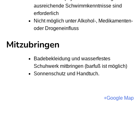
M
M
ausreichende Schwimmkenntnisse sind
u
u
erforderlich
r
r
Nicht möglich unter Alkohol-, Medikamenten-
oder Drogeneinfluss
S
S
U
U
Mitzubringen
P
P
S
S
Badebekleidung und wasserfestes
Schuhwerk mitbringen (barfuß ist möglich)
c
c
Sonnenschutz und Handtuch.
h
h
n
n
u
u
+Google Map
p
p
p
p
e
e
r
r
k
k