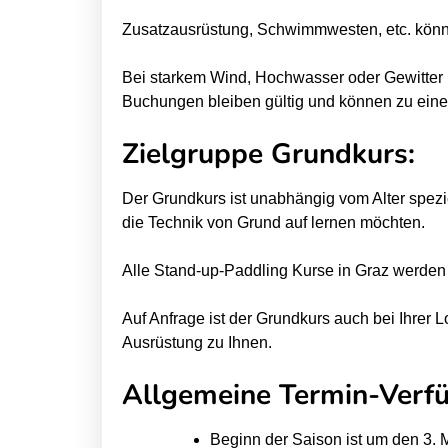
k
k
Zusatzausrüstung, Schwimmwesten, etc. könn
u
u
r
r
Bei starkem Wind, Hochwasser oder Gewitter 
s
s
Buchungen bleiben gültig und können zu eine
T
T
Zielgruppe Grundkurs:
u
u
b
b
Der Grundkurs ist unabhängig vom Alter spezie
i
i
die Technik von Grund auf lernen möchten.
n
n
g
g
Alle Stand-up-Paddling Kurse in Graz werden
a
a
Auf Anfrage ist der Grundkurs auch bei Ihrer
u
u
Ausrüstung zu Ihnen.
f
f
d
d
Allgemeine Termin-Verfü
e
e
r
r
Beginn der Saison ist um den 3. 