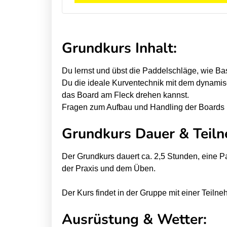
t
t
E
E
-
-
Grundkurs Inhalt:
F
F
o
o
Du lernst und übst die Paddelschläge, wie B
i
i
Du die ideale Kurventechnik mit dem dynami
l
l
das Board am Fleck drehen kannst.
Fragen zum Aufbau und Handling der Boards b
B
B
o
o
Grundkurs Dauer & Teiln
a
a
r
r
Der Grundkurs dauert ca. 2,5 Stunden, eine Pau
d
d
der Praxis und dem Üben.
S
S
u
u
Der Kurs findet in der Gruppe mit einer Teilne
r
r
Ausrüstung & Wetter:
f
f