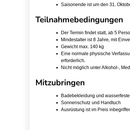
M
M
Saisonende ist um den 31. Oktob
u
u
Teilnahmebedingungen
r
r
S
S
Der Termin findet statt, ab 5 Pers
U
U
Mindestalter ist 8 Jahre, mit Ein
P
P
Gewicht max. 140 kg
Eine normale physische Verfass
S
S
erforderlich.
c
c
Nicht möglich unter Alkohol-, Me
h
h
n
n
Mitzubringen
u
u
p
p
Badebekleidung und wasserfestes
p
p
Sonnenschutz und Handtuch
e
e
Ausrüstung ist im Preis inbegriffe
r
r
k
k