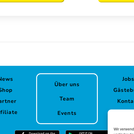
News
Job
Über uns
Shop
Gästeb
Team
artner
Konta
filiate
Events
Wir verwend