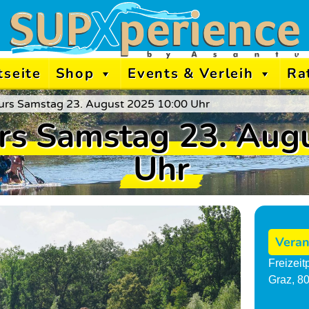
tseite
Shop
Events & Verleih
Ra
rs Samstag 23. August 2025 10:00 Uhr
s Samstag 23. Augu
Uhr
Veran
Freizei
Graz
,
8