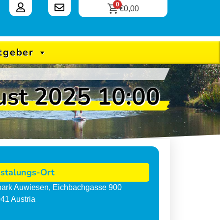
0
€
0,00
tgeber
st 2025 10:00
stalungs-Ort
tpark Auwiesen
,
Eichbachgasse 900
041
Austria