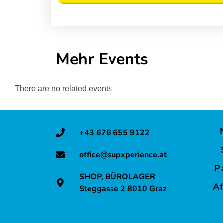
A
A
f
f
t
t
e
e
r
r
Mehr Events
W
W
o
o
There are no related events
r
r
k
k
&
&
+43 676 655 9122
S
S
u
u
office@supxperience.at
n
n
P
S
S
SHOP, BÜROLAGER
Af
e
e
Steggasse 2 8010 Graz
t
t
T
T