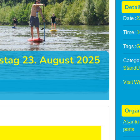
Detai
Date :
2
Time :
1
Tags :
G
tag 23. August 2025
Categor
StandU
Visit W
Organ
Asantu 
ports