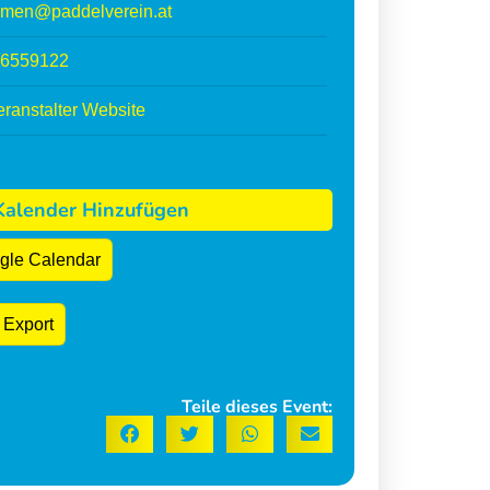
mmen@paddelverein.at
6559122
ranstalter Website
alender Hinzufügen
gle Calendar
 Export
Teile dieses Event: