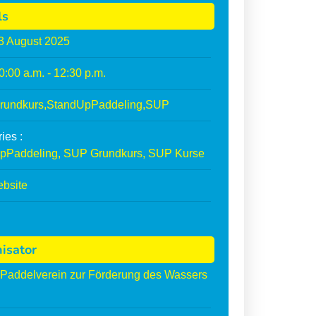
ls
3
August
2025
0:00 a.m. - 12:30 p.m.
rundkurs
,
StandUpPaddeling
,
SUP
ies :
pPaddeling
,
SUP Grundkurs
,
SUP Kurse
ebsite
isator
Paddelverein zur Förderung des Wassers