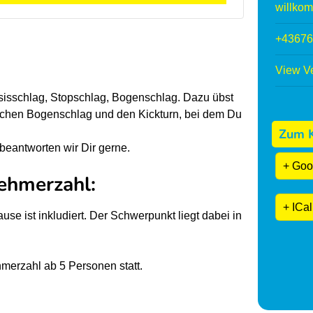
willko
+43676
View Ve
asisschlag, Stopschlag, Bogenschlag. Dazu übst
schen Bogenschlag und den Kickturn, bei dem Du
Zum K
eantworten wir Dir gerne.
+ Goo
ehmerzahl:
+ ICal
se ist inkludiert. Der Schwerpunkt liegt dabei in
hmerzahl ab 5 Personen statt.