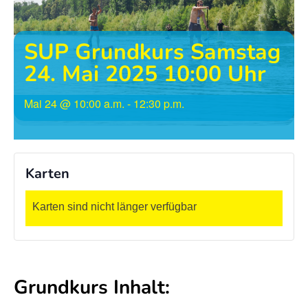
l
l
l
l
&
&
SUP Grundkurs Samstag
C
C
24. Mai 2025 10:00 Uhr
h
h
i
i
Mai 24
@
10:00 a.m.
-
12:30 p.m.
l
l
l
l
i
i
L
L
Karten
a
a
n
n
Karten sind nicht länger verfügbar
d
d
E
E
v
v
e
e
Grundkurs Inhalt:
n
n