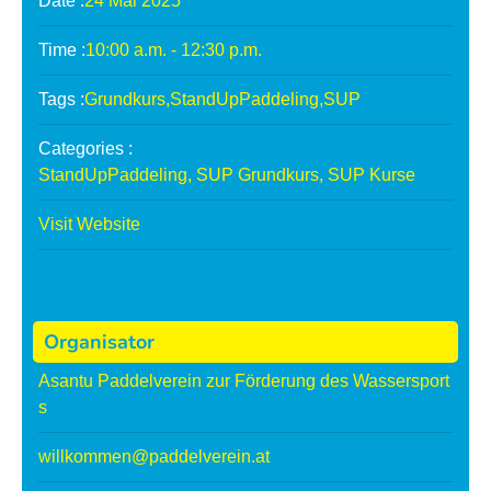
Date :
24
Mai
2025
o
o
u
u
Time :
10:00 a.m. - 12:30 p.m.
r
r
Tags :
Grundkurs
,
StandUpPaddeling
,
SUP
S
S
t
t
Categories :
e
e
StandUpPaddeling
,
SUP Grundkurs
,
SUP Kurse
c
c
Visit Website
k
k
e
e
r
r
l
l
Organisator
f
f
i
i
Asantu Paddelverein zur Förderung des Wassersport
s
s
s
c
c
willkommen@paddelverein.at
h
h