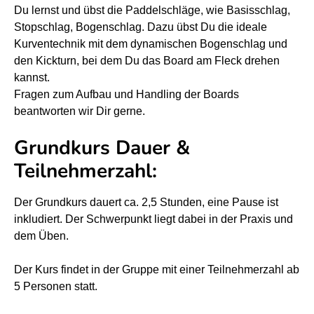
t
t
Du lernst und übst die Paddelschläge, wie Basisschlag,
Stopschlag, Bogenschlag. Dazu übst Du die ideale
E
E
Kurventechnik mit dem dynamischen Bogenschlag und
-
-
den Kickturn, bei dem Du das Board am Fleck drehen
F
F
kannst.
o
o
Fragen zum Aufbau und Handling der Boards
i
i
beantworten wir Dir gerne.
l
l
Grundkurs Dauer &
B
B
Teilnehmerzahl:
o
o
a
a
Der Grundkurs dauert ca. 2,5 Stunden, eine Pause ist
r
r
inkludiert. Der Schwerpunkt liegt dabei in der Praxis und
d
d
dem Üben.
S
S
u
u
Der Kurs findet in der Gruppe mit einer Teilnehmerzahl ab
r
r
5 Personen statt.
f
f