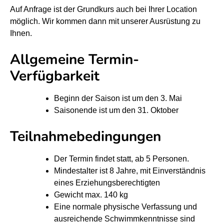
M
M
Auf Anfrage ist der Grundkurs auch bei Ihrer Location
u
u
möglich. Wir kommen dann mit unserer Ausrüstung zu
r
r
Ihnen.
S
S
Allgemeine Termin-
U
U
Verfügbarkeit
P
P
S
S
Beginn der Saison ist um den 3. Mai
c
c
Saisonende ist um den 31. Oktober
h
h
Teilnahmebedingungen
n
n
u
u
Der Termin findet statt, ab 5 Personen.
p
p
Mindestalter ist 8 Jahre, mit Einverständnis
p
p
eines Erziehungsberechtigten
e
e
Gewicht max. 140 kg
r
r
Eine normale physische Verfassung und
k
k
ausreichende Schwimmkenntnisse sind