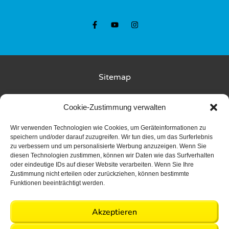
r
r
a
a
z
z
P
P
e
e
Sitemap
r
r
s
s
Kunde wirbt Kunde
Cookie-Zustimmung verwalten
o
o
n
n
Rückgabebedingungen
Wir verwenden Technologien wie Cookies, um Geräteinformationen zu
a
a
speichern und/oder darauf zuzugreifen. Wir tun dies, um das Surferlebnis
zu verbessern und um personalisierte Werbung anzuzeigen. Wenn Sie
Liefer- und Zahlungsbedingungen
l
l
diesen Technologien zustimmen, können wir Daten wie das Surfverhalten
S
S
oder eindeutige IDs auf dieser Website verarbeiten. Wenn Sie Ihre
Datenschutz
Zustimmung nicht erteilen oder zurückziehen, können bestimmte
U
U
Funktionen beeinträchtigt werden.
P
P
AGB
i
i
Akzeptieren
Events
Events
Impressum
n
n
wählen
wählen