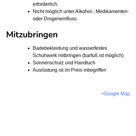
u
u
erforderlich.
r
r
Nicht möglich unter Alkohol-, Medikamenten-
s
s
oder Drogeneinfluss.
Mitzubringen
S
S
U
U
P
P
Badebekleidung und wasserfestes
Schuhwerk mitbringen (barfuß ist möglich)
G
G
Sonnenschutz und Handtuch
r
r
Ausrüstung ist im Preis inbegriffen
u
u
n
n
d
d
+Google Map
k
k
u
u
r
r
s
s