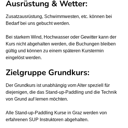
Ausrüstung & Wetter:
k
k
u
u
Zusatzausrüstung, Schwimmwesten, etc. können bei
r
r
Bedarf bei uns gebucht werden.
s
s
Bei starkem Wind, Hochwasser oder Gewitter kann der
T
T
Kurs nicht abgehalten werden, die Buchungen bleiben
u
u
gültig und können zu einem späteren Kurstermin
b
b
eingelöst werden.
i
i
n
n
Zielgruppe Grundkurs:
g
g
a
a
Der Grundkurs ist unabhängig vom Alter speziell für
u
u
diejenigen, die das Stand-up-Paddling und die Technik
von Grund auf lernen möchten.
f
f
d
d
Alle Stand-up-Paddling Kurse in Graz werden von
e
e
erfahrenen SUP Instruktoren abgehalten.
r
r