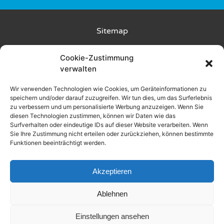
Sitemap
Kunde wirbt Kunde
Cookie-Zustimmung
verwalten
Rückgabebedingungen
Wir verwenden Technologien wie Cookies, um Geräteinformationen zu
speichern und/oder darauf zuzugreifen. Wir tun dies, um das Surferlebnis
Liefer- und Zahlungsbedingungen
zu verbessern und um personalisierte Werbung anzuzeigen. Wenn Sie
diesen Technologien zustimmen, können wir Daten wie das
Datenschutz
Surfverhalten oder eindeutige IDs auf dieser Website verarbeiten. Wenn
Sie Ihre Zustimmung nicht erteilen oder zurückziehen, können bestimmte
Funktionen beeinträchtigt werden.
AGB
Impressum
Akzeptieren
Ablehnen
2025 © Alle Rechte vorbehalten
Einstellungen ansehen
Made by WOLKENGRAZER