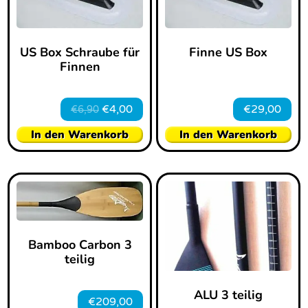
US Box Schraube für
Finne US Box
Finnen
€
4,00
€
29,00
€
6,90
In den Warenkorb
In den Warenkorb
Bamboo Carbon 3
teilig
ALU 3 teilig
€
209,00