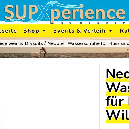
tseite
Shop
Events & Verleih
Ra
ece wear & Drysuits
/ Neopren Wasserschuhe für Fluss un
Neo
Was
für
Wil