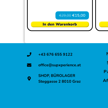
€
15,00
€
29,00
In den Warenkorb
+43 676 655 9122
office@supxperience.at
P
SHOP, BÜROLAGER
Af
Steggasse 2 8010 Graz