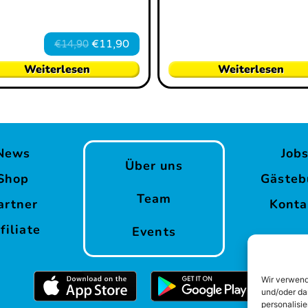
€
11,90
€
14,90
Weiterlesen
Weiterlesen
News
Job
Über uns
Shop
Gästeb
Team
artner
Konta
filiate
Events
Wir verwend
und/oder da
personalisi