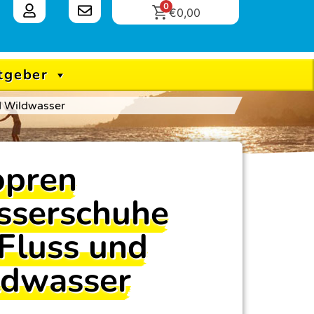
0
€
0,00
tgeber
d Wildwasser
pren
serschuhe
 Fluss und
dwasser