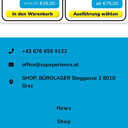
€
39,00
ab
€
79,00
€
49,00
In den Warenkorb
Ausführung wählen
+43 676 655 9122
office@supxperience.at
SHOP, BÜROLAGER Steggasse 2 8010
Graz
News
Shop