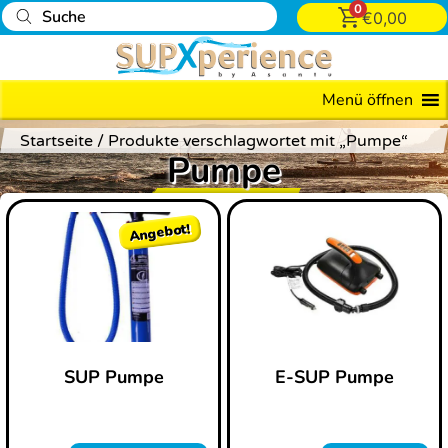
0
€
0,00
Preis
39
Menü öffnen
—
Startseite
/ Produkte verschlagwortet mit „Pumpe“
219
Pumpe
Angebot!
SUP Pumpe
E-SUP Pumpe