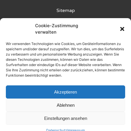
Sitemap
Kunde wirbt Kunde
Cookie-Zustimmung
verwalten
Rückgabebedingungen
Wir verwenden Technologien wie Cookies, um Geräteinformationen zu
speichern und/oder darauf zuzugreifen. Wir tun dies, um das Surferlebnis
Liefer- und Zahlungsbedingungen
zu verbessern und um personalisierte Werbung anzuzeigen. Wenn Sie
diesen Technologien zustimmen, können wir Daten wie das
Datenschutz
Surfverhalten oder eindeutige IDs auf dieser Website verarbeiten. Wenn
Sie Ihre Zustimmung nicht erteilen oder zurückziehen, können bestimmte
Funktionen beeinträchtigt werden.
AGB
Impressum
Akzeptieren
Produkt
Filter
Ablehnen
2025 © Alle Rechte vorbehalten
Einstellungen ansehen
Made by WOLKENGRAZER
Datenschutz
Impressum