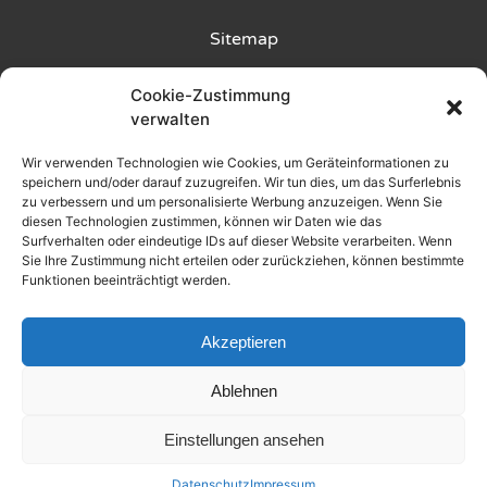
Sitemap
Kunde wirbt Kunde
Cookie-Zustimmung
verwalten
Rückgabebedingungen
Wir verwenden Technologien wie Cookies, um Geräteinformationen zu
speichern und/oder darauf zuzugreifen. Wir tun dies, um das Surferlebnis
Liefer- und Zahlungsbedingungen
zu verbessern und um personalisierte Werbung anzuzeigen. Wenn Sie
diesen Technologien zustimmen, können wir Daten wie das
Datenschutz
Surfverhalten oder eindeutige IDs auf dieser Website verarbeiten. Wenn
Sie Ihre Zustimmung nicht erteilen oder zurückziehen, können bestimmte
Funktionen beeinträchtigt werden.
AGB
Impressum
Akzeptieren
Produkt
Filter
Ablehnen
2025 © Alle Rechte vorbehalten
Einstellungen ansehen
Made by WOLKENGRAZER
Datenschutz
Impressum