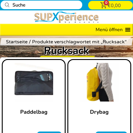
0
€
0,00
Preis
17
Menü öffnen
—
Startseite
/ Produkte verschlagwortet mit „Rucksack“
39
Rucksack
Paddelbag
Drybag