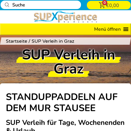
0
€
0,00
Menü öffnen
Startseite
/
SUP Verleih in Graz
SUP Verleih in
Graz
STANDUPPADDELN AUF
DEM MUR STAUSEE
SUP Verleih für Tage, Wochenenden
& Urlaub