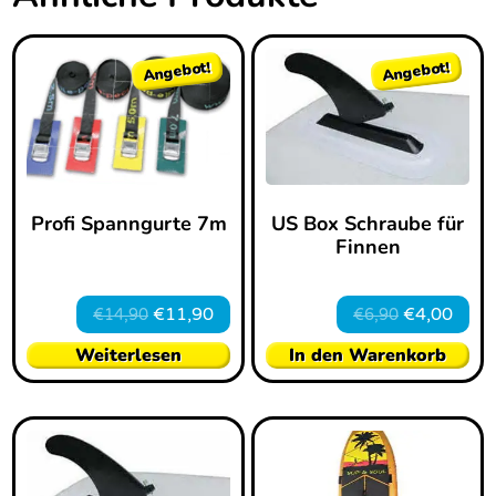
Angebot!
Angebot!
Profi Spanngurte 7m
US Box Schraube für
Finnen
€
11,90
€
4,00
€
14,90
€
6,90
Weiterlesen
In den Warenkorb