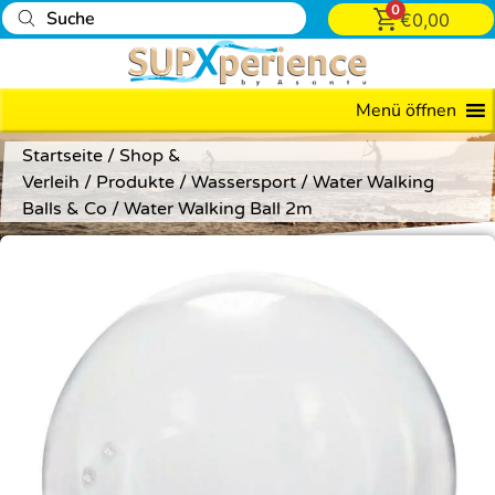
0
€
0,00
Menü öffnen
Startseite
/
Shop &
Verleih
/
Produkte
/
Wassersport
/
Water Walking
Balls & Co
/ Water Walking Ball 2m