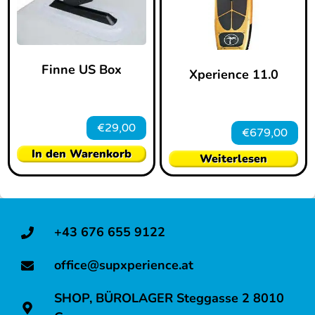
Finne US Box
Xperience 11.0
€
29,00
€
679,00
In den Warenkorb
Weiterlesen
+43 676 655 9122
office@supxperience.at
SHOP, BÜROLAGER Steggasse 2 8010