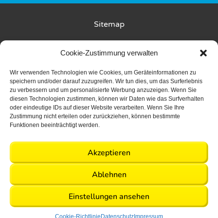
r
r
a
a
Sitemap
z
z
Kunde wirbt Kunde
P
P
Cookie-Zustimmung verwalten
e
e
Rückgabebedingungen
Wir verwenden Technologien wie Cookies, um Geräteinformationen zu
r
r
speichern und/oder darauf zuzugreifen. Wir tun dies, um das Surferlebnis
s
s
zu verbessern und um personalisierte Werbung anzuzeigen. Wenn Sie
Liefer- und Zahlungsbedingungen
diesen Technologien zustimmen, können wir Daten wie das Surfverhalten
o
o
oder eindeutige IDs auf dieser Website verarbeiten. Wenn Sie Ihre
Datenschutz
n
n
Zustimmung nicht erteilen oder zurückziehen, können bestimmte
Funktionen beeinträchtigt werden.
a
a
AGB
l
l
Akzeptieren
S
S
Events
Events
Impressum
wählen
wählen
U
U
Ablehnen
P
P
2026 © Alle Rechte vorbehalten
Einstellungen ansehen
i
i
Made by WOLKENGRAZER
n
n
Cookie-Richtlinie
Datenschutz
Impressum