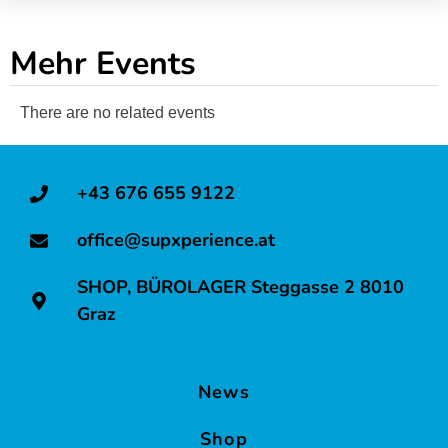
r
r
S
S
Mehr Events
U
U
P
P
There are no related events
Y
Y
o
o
g
g
+43 676 655 9122
a
a
office@supxperience.at
&
&
S
S
SHOP, BÜROLAGER Steggasse 2 8010
U
U
Graz
P
P
F
F
i
i
News
t
t
Shop