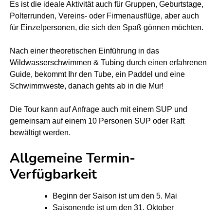
k
k
Es ist die ideale Aktivität auch für Gruppen, Geburtstage,
Polterrunden, Vereins- oder Firmenausflüge, aber auch
u
u
für Einzelpersonen, die sich den Spaß gönnen möchten.
r
r
s
s
Nach einer theoretischen Einführung in das
Wildwasserschwimmen & Tubing durch einen erfahrenen
T
T
Guide, bekommt Ihr den Tube, ein Paddel und eine
u
u
Schwimmweste, danach gehts ab in die Mur!
b
b
i
i
Die Tour kann auf Anfrage auch mit einem SUP und
n
n
gemeinsam auf einem 10 Personen SUP oder Raft
g
g
bewältigt werden.
a
a
Allgemeine Termin-
u
u
f
f
Verfügbarkeit
d
d
e
e
Beginn der Saison ist um den 5. Mai
Saisonende ist um den 31. Oktober
r
r