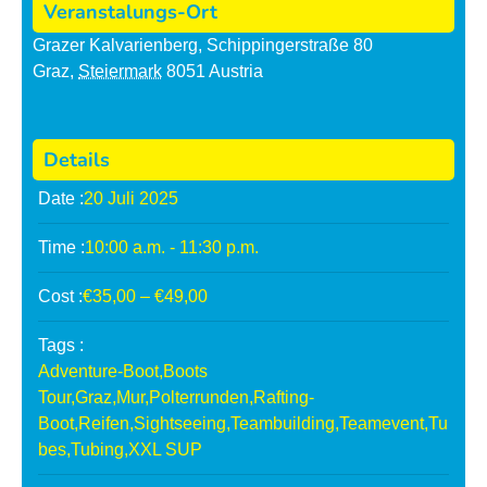
A
A
Veranstalungs-Ort
f
f
Grazer Kalvarienberg
,
Schippingerstraße 80
t
t
Graz
,
Steiermark
8051
Austria
e
e
r
r
W
W
Details
o
o
Date :
20
Juli
2025
r
r
k
k
Time :
10:00 a.m. - 11:30 p.m.
&
&
S
S
Cost :
€35,00 – €49,00
u
u
Tags :
n
n
Adventure-Boot
,
Boots
S
S
Tour
,
Graz
,
Mur
,
Polterrunden
,
Rafting-
e
e
Boot
,
Reifen
,
Sightseeing
,
Teambuilding
,
Teamevent
,
Tu
t
t
bes
,
Tubing
,
XXL SUP
T
T