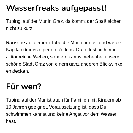
t
t
Wasserfreaks aufgepasst!
E
E
Tubing, auf der Mur in Graz, da kommt der Spaß sicher
-
-
nicht zu kurz!
F
F
o
o
Rausche auf deinem Tube die Mur hinunter, und werde
i
i
Kapitän deines eigenen Reifens. Du reitest nicht nur
l
l
actionreiche Wellen, sondern kannst nebenbei unsere
B
B
schöne Stadt Graz von einem ganz anderen Blickwinkel
o
o
entdecken.
a
a
Für wen?
r
r
d
d
Tubing auf der Mur ist auch für Familien mit Kindern ab
S
S
10 Jahren geeignet. Voraussetzung ist, dass Du
u
u
schwimmen kannst und keine Angst vor dem Wasser
r
r
hast.
f
f