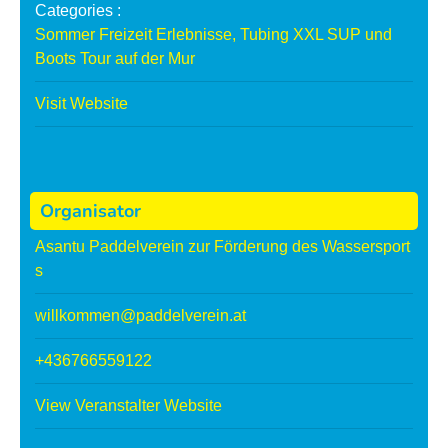
o
o
Categories :
u
u
Sommer Freizeit Erlebnisse
,
Tubing XXL SUP und
Boots Tour auf der Mur
r
r
Visit Website
S
S
t
t
e
e
c
c
Organisator
k
k
e
e
Asantu Paddelverein zur Förderung des Wassersport
r
r
s
l
l
willkommen@paddelverein.at
f
f
i
i
+436766559122
s
s
c
c
View Veranstalter Website
h
h