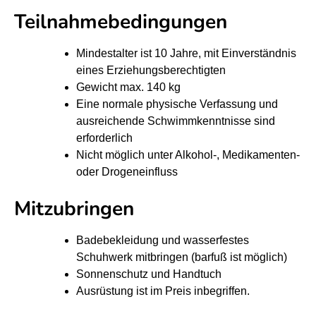
M
M
Teilnahmebedingungen
u
u
r
r
Mindestalter ist 10 Jahre, mit Einverständnis
eines Erziehungsberechtigten
S
S
Gewicht max. 140 kg
U
U
Eine normale physische Verfassung und
P
P
ausreichende Schwimmkenntnisse sind
S
S
erforderlich
c
c
Nicht möglich unter Alkohol-, Medikamenten-
h
h
oder Drogeneinfluss
n
n
Mitzubringen
u
u
p
p
Badebekleidung und wasserfestes
p
p
Schuhwerk mitbringen (barfuß ist möglich)
e
e
Sonnenschutz und Handtuch
r
r
Ausrüstung ist im Preis inbegriffen.
k
k