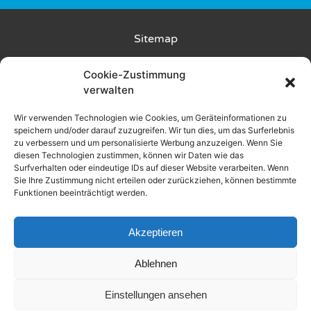
Sitemap
Kunde wirbt Kunde
Cookie-Zustimmung
verwalten
Rückgabebedingungen
Wir verwenden Technologien wie Cookies, um Geräteinformationen zu
speichern und/oder darauf zuzugreifen. Wir tun dies, um das Surferlebnis
Liefer- und Zahlungsbedingungen
zu verbessern und um personalisierte Werbung anzuzeigen. Wenn Sie
diesen Technologien zustimmen, können wir Daten wie das
Datenschutz
Surfverhalten oder eindeutige IDs auf dieser Website verarbeiten. Wenn
Sie Ihre Zustimmung nicht erteilen oder zurückziehen, können bestimmte
Funktionen beeinträchtigt werden.
AGB
Impressum
Akzeptieren
Ablehnen
2025 © Alle Rechte vorbehalten
Einstellungen ansehen
Made by WOLKENGRAZER