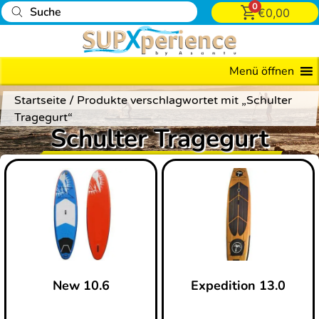
0
€
0,00
Preis
589
Menü öffnen
—
Startseite
/ Produkte verschlagwortet mit „Schulter
779
Tragegurt“
Schulter Tragegurt
New 10.6
Expedition 13.0