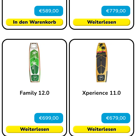
€
589,00
€
779,00
In den Warenkorb
Weiterlesen
Family 12.0
Xperience 11.0
€
699,00
€
679,00
Weiterlesen
Weiterlesen