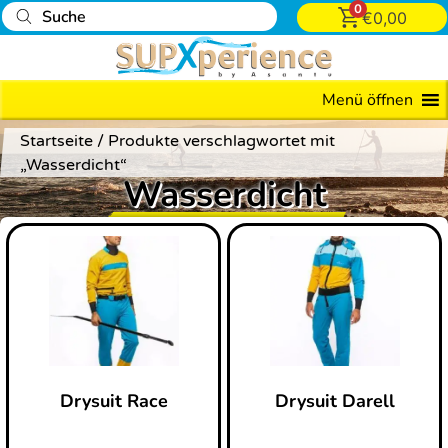
0
€
0,00
Preis
7
Menü öffnen
—
Startseite
/ Produkte verschlagwortet mit
660
„Wasserdicht“
Wasserdicht
Drysuit Race
Drysuit Darell