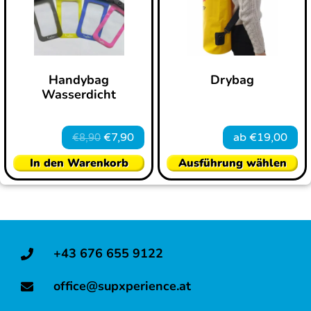
Handybag
Drybag
Wasserdicht
€
7,90
ab
€
19,00
€
8,90
In den Warenkorb
Ausführung wählen
+43 676 655 9122
office@supxperience.at