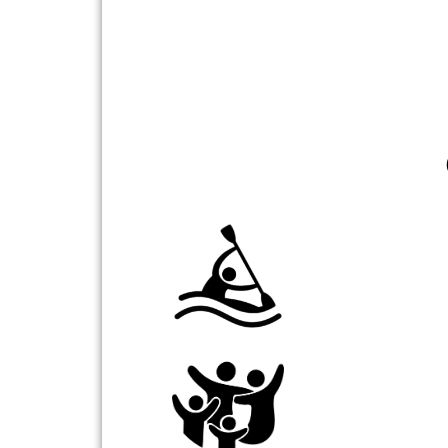
Als Kajak nutzbar (
Family Board, auch
Personen