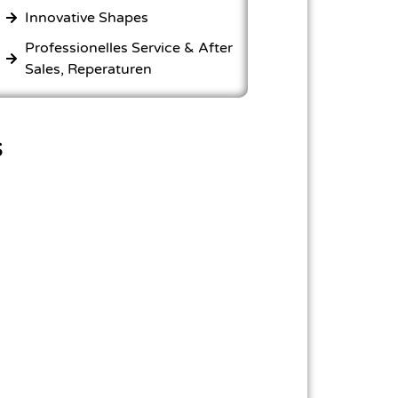
Innovative Shapes
Professionelles Service & After
Sales, Reperaturen
s
eal für die Welle & bewegtes
Fluss)
hes paddeln, durch optimale
g