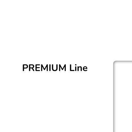
wir 2 Produktlinien entwickelt:
PREMIUM Line
Für die, die etwas mehr
erwarten
FUSION Double Layer
All in Ausstattung