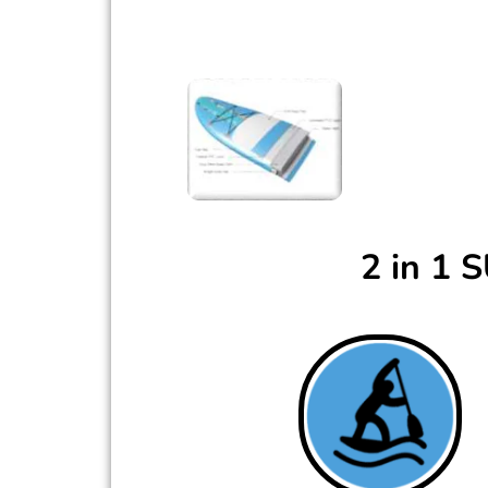
miteinander verschweißt und bilden so e
die um 20% leichter als herkömmliche ve
Laminated FUSION 
Seiten Rails in D
Zuladung und gr
2 in 1 