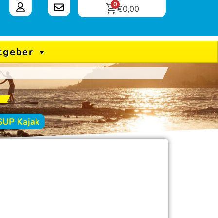
0
€
0,00
tgeber
s
SUP Kajak