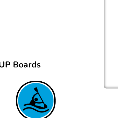
ine extra steife und robuste Konstruktion,
rklebte Double Layer Boards ist.
Drop Stitch für höchste Steifigkeit.
ouble Layer Ausführung. Perfekt für hohe
ößere Touren
SUP Boards