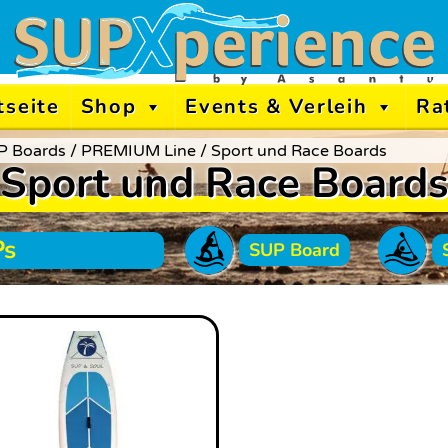
tseite
Shop
Events & Verleih
Ra
P Boards
/
PREMIUM Line
/
Sport und Race Boards
Sport und Race Board
Ps
SUP Board