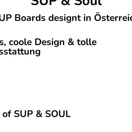
SUP & Soul
UP Boards designt in Österrei
 coole Design & tolle
sstattung
s, versprechen
Speed & Kippstabilität
bei
nke Noses
bieten Wellen weniger Widerstand,
s und einen perfekten Wasserablauf. Einzigartig ist
UP’s der Premium Line.
t of SUP & SOUL
oards in höchster Qualität zu günstigen Preisen für