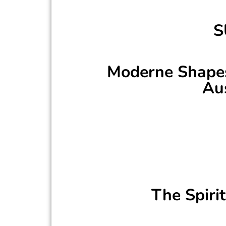
S
Moderne Shapes,
Au
Neue, von Praktikern entworfene Shape
gleichzeitig optimaler Wendigkeit.
Schla
breitere Hecks
erleichtern schnelle Turn
das edle Holzdesign bei aufblasbaren S
The Spiri
Unsere Mission ist es Stand Up Paddel B