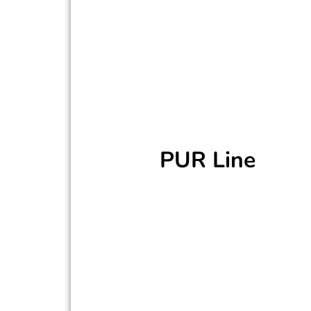
jeden verfügbar zu machen. Dazu haben 
PUR Line
Einsteiger Boards
Leichter Aufbau
Geringes Gewicht
Günstiger Preis