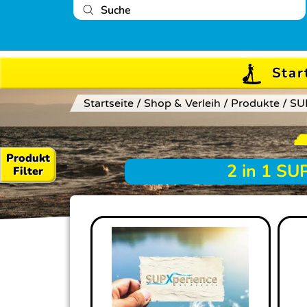
Preis
1
Star
—
599
Startseite
/
Shop & Verleih
/
Produkte
/
SU
Produkt
2 in 1 SU
Filter