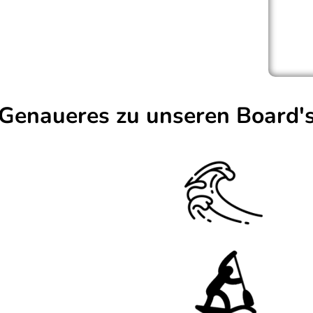
Genaueres zu unseren Board'
Board id
Kajaksitz)
Wasser (
 für mehrere
Sportlic
Formun