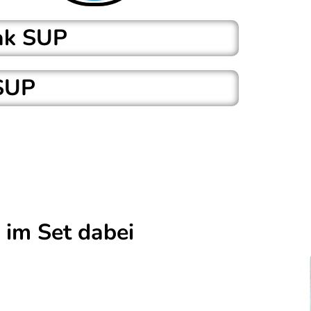
ak SUP
SUP
hzeitig auch Windsurfboard und Kajak!
Ösen für die Befestigung eines Kajaksitzes
ng der Boards.
im Set dabei
sterter Rucksack Bag
ehmbare Finnen