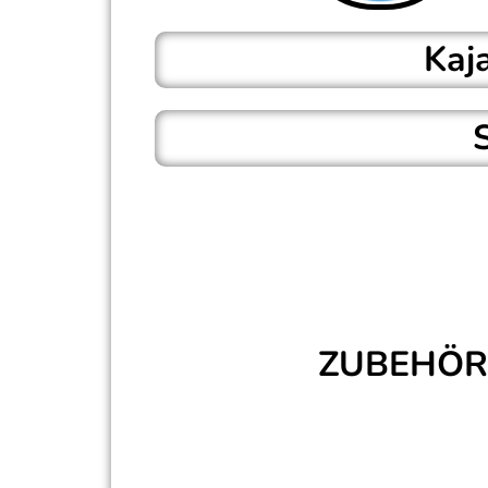
Kaj
SUP & SOUL PREMIUM Boards sind gleic
Ein integrierter Windsurfadpater sowie 
ermöglichen die multifunktionale Nutzu
ZUBEHÖR 
Gepol
3 abn