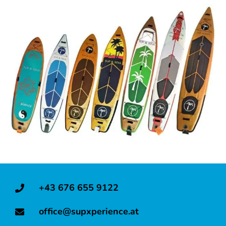
Ein-
&
mehrtägige
SUP
Erlebnisse
Recreation
&
mental
SUP
Teambuilding
für
+43 676 655 9122
Schulen
und
office@supxperience.at
Jugendeinrichtungen