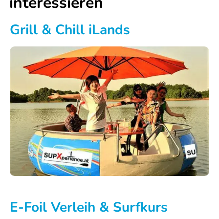
interessieren
Steckerlfisch
SUP
Grill & Chill iLands
Tour
XXL
SUP
Tour
SUP
Yoga
&
SUP
Fit
Mur
Boots
E-Foil Verleih & Surfkurs
Tour