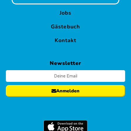
Geburtstage
Jobs
SUP
&
Gästebuch
Yoga
Kontakt
Reise
Water
Newsletter
Bikes
&
Pedal
Kajaks
Anmelden
Fußball
&
Golf
Dart