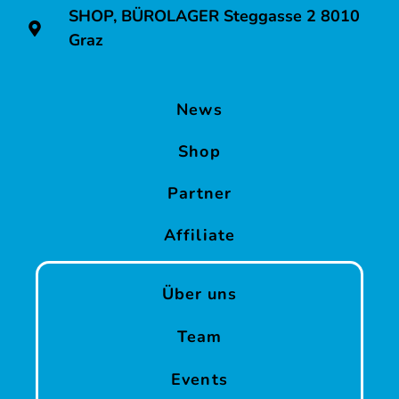
SHOP, BÜROLAGER Steggasse 2 8010
Teambuilding
Graz
in
Graz
für
News
Firmen
Shop
&
Vereine
Partner
Betriebsausflüge
Affiliate
und
Incentives
Über uns
in
Graz
Team
Poltern
Events