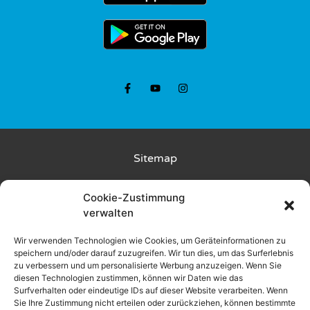
Bubble
Soccer
&
Bubble
Wrestling
Bungee
Trampolin
Sitemap
Bungee
Kunde wirbt Kunde
Cookie-Zustimmung
Run
verwalten
Rückgabebedingungen
Fun
Wir verwenden Technologien wie Cookies, um Geräteinformationen zu
Liefer- und Zahlungsbedingungen
speichern und/oder darauf zuzugreifen. Wir tun dies, um das Surferlebnis
Sport
zu verbessern und um personalisierte Werbung anzuzeigen. Wenn Sie
Olympiade
diesen Technologien zustimmen, können wir Daten wie das
Datenschutz
Surfverhalten oder eindeutige IDs auf dieser Website verarbeiten. Wenn
Sie Ihre Zustimmung nicht erteilen oder zurückziehen, können bestimmte