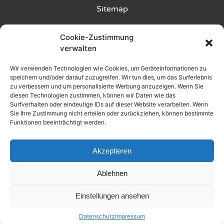
Multi
Sitemap
Hüpfburg
Kunde wirbt Kunde
Cookie-Zustimmung
SUP
verwalten
Polo
Rückgabebedingungen
Wir verwenden Technologien wie Cookies, um Geräteinformationen zu
E-
Liefer- und Zahlungsbedingungen
speichern und/oder darauf zuzugreifen. Wir tun dies, um das Surferlebnis
zu verbessern und um personalisierte Werbung anzuzeigen. Wenn Sie
Scooter
diesen Technologien zustimmen, können wir Daten wie das
Datenschutz
Touren
Surfverhalten oder eindeutige IDs auf dieser Website verarbeiten. Wenn
Sie Ihre Zustimmung nicht erteilen oder zurückziehen, können bestimmte
Funktionen beeinträchtigt werden.
AGB
Feuerlauf
Impressum
Akzeptieren
Events
wählen
Ablehnen
2025 © Alle Rechte vorbehalten
Einstellungen ansehen
Made by WOLKENGRAZER
Datenschutz
Impressum