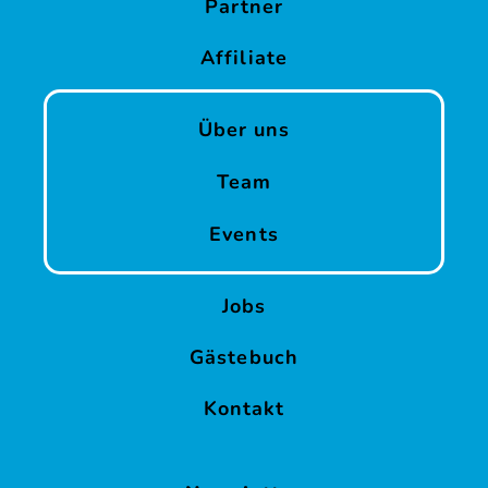
Partner
Geburtstage
Affiliate
SUP
&
Yoga
Über uns
Reise
Team
Water
Events
Bikes
&
Pedal
Jobs
Kajaks
Gästebuch
Fußball
Kontakt
&
Golf
Dart