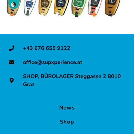
Teambuilding
in
Graz
für
Firmen
+43 676 655 9122
&
Vereine
office@supxperience.at
Betriebsausflüge
SHOP, BÜROLAGER Steggasse 2 8010
und
Graz
Incentives
in
News
Graz
Shop
Poltern