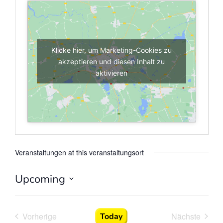
auf
der
Mur
Klicke hier, um Marketing-Cookies zu
akzeptieren und diesen Inhalt zu
SUP
aktivieren
Schnupperkurs
SUP
Grundkurs
After
Veranstaltungen at this veranstaltungsort
Work
&
Upcoming
Sun
Datum
Set
wählen.
Tour
Veranstaltungen
Veran
Vorherige
Nächste
Today