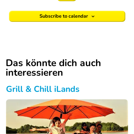
Steckerlfisch
SUP
Subscribe to calendar
Tour
XXL
SUP
Tour
Das könnte dich auch
SUP
interessieren
Yoga
&
Grill & Chill iLands
SUP
Fit
Mur
Boots
Tour