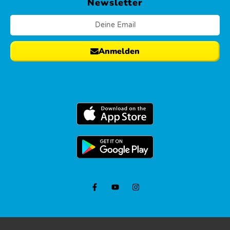
Newsletter
Bubble
Soccer
&
Anmelden
Bubble
Wrestling
Bungee
Trampolin
Bungee
Run
Fun
Sport
Olympiade