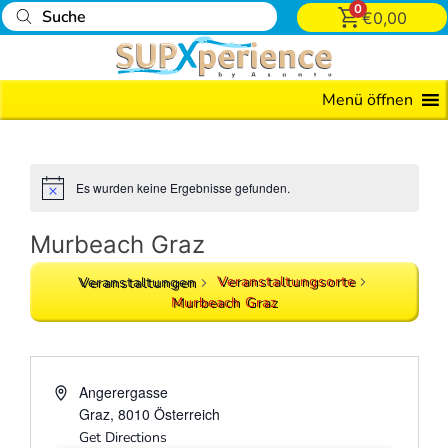
0
€
0,00
Alle
Menü öffnen
Events
Grill
&
Es wurden keine Ergebnisse gefunden.
Chill
iLand
Murbeach Graz
Event
Veranstaltungsorte
Veranstaltungen
Murbeach Graz
E-
Foil
Board
Angerergasse
Surfkurs
Graz
,
8010
Österreich
Get Directions
Tubing