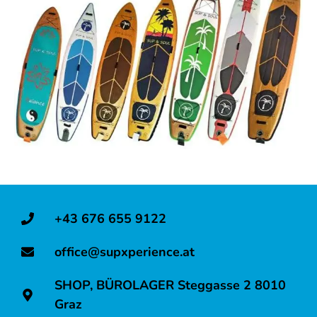
Teambuilding
in
Graz
für
Firmen
&
Vereine
Betriebsausflüge
und
Incentives
+43 676 655 9122
in
office@supxperience.at
Graz
SHOP, BÜROLAGER Steggasse 2 8010
Poltern
Graz