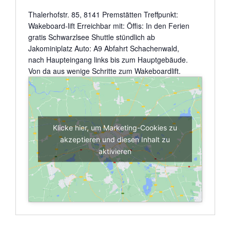
auf
Thalerhofstr. 85, 8141 Premstätten Treffpunkt:
Wakeboard-lift Erreichbar mit: Öffis: In den Ferien
der
gratis Schwarzlsee Shuttle stündlich ab
Mur
Jakominiplatz Auto: A9 Abfahrt Schachenwald,
nach Haupteingang links bis zum Hauptgebäude.
SUP
Von da aus wenige Schritte zum Wakeboardlift.
Schnupperkurs
SUP
Grundkurs
Klicke hier, um Marketing-Cookies zu
akzeptieren und diesen Inhalt zu
After
aktivieren
Work
&
Sun
Set
Tour