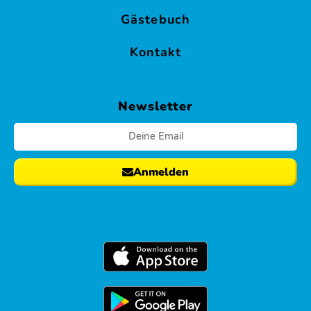
Gästebuch
Bubble
Soccer
Kontakt
&
Bubble
Wrestling
Newsletter
Bungee
Trampolin
Anmelden
Bungee
Run
Fun
Sport
Olympiade