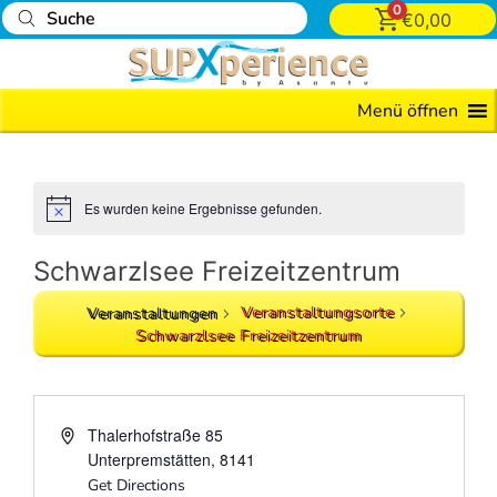
0
€
0,00
Alle
Menü öffnen
Events
Grill
&
Es wurden keine Ergebnisse gefunden.
Chill
iLand
Schwarzlsee Freizeitzentrum
Event
Veranstaltungsorte
Veranstaltungen
Schwarzlsee Freizeitzentrum
E-
Foil
Board
Thalerhofstraße 85
Surfkurs
Unterpremstätten
,
8141
Get Directions
Tubing