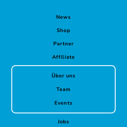
Geburtstage
News
SUP
&
Shop
Yoga
Reise
Partner
Water
Affiliate
Bikes
&
Über uns
Pedal
Kajaks
Team
Fußball
Events
&
Golf
Jobs
Dart