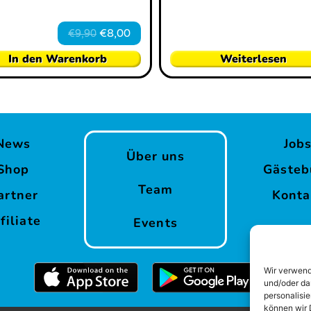
€
8,00
€
9,90
In den Warenkorb
Weiterlesen
News
Job
Über uns
Shop
Gästeb
Team
artner
Konta
filiate
Events
Wir verwend
und/oder da
personalisi
können wir 