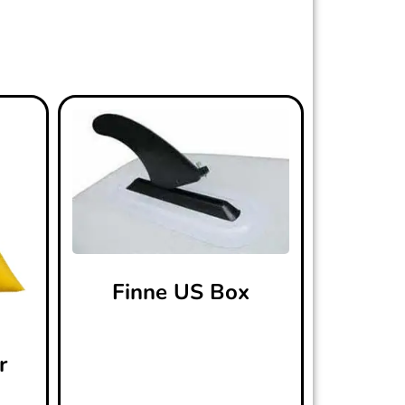
Finne US Box
r