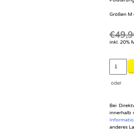
Größen M 
€
49,9
inkl. 20% 
Bei Direkt
innerhalb
Informati
anderes La