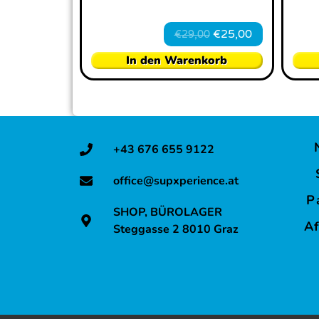
€
25,00
€
29,00
In den Warenkorb
+43 676 655 9122
office@supxperience.at
P
SHOP, BÜROLAGER
Af
Steggasse 2 8010 Graz