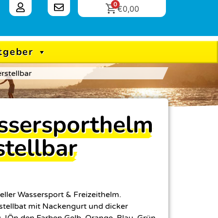
0
€
0,00
tgeber
rstellbar
sersporthelm
stellbar
eller Wassersport & Freizeithelm.
tellbat mit Nackengurt und dicker
. IÖn den Farben Gelb, Orange, Blau, Grün.