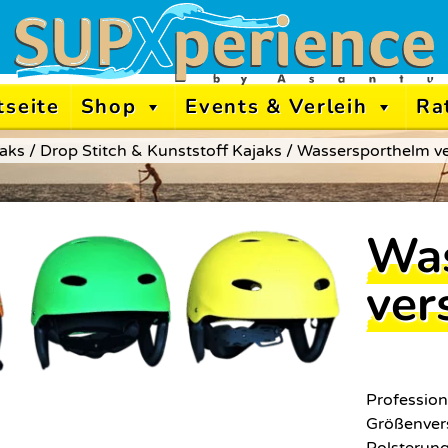
tseite
Shop
Events & Verleih
Ra
aks
/
Drop Stitch & Kunststoff Kajaks
/ Wassersporthelm ve
Was
ver
Profession
Größenvers
Polsterung