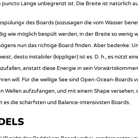
n puncto Länge unbegrenzt ist. Die Breite ist natürlich 
»Bespülung« des Boards (sozusagen die vom Wasser bene
äßig wie möglich bespült werden, in der Breite so wenig
ögens nun das richtige Board finden. Aber bedenke: U
, desto instabiler (kippliger) ist es. D. h., es nützt e
nzufallen, anstatt diese Energie in sein Vorwärtskomme
en will. Für die wellige See sind Open-Ocean-Boards vo
n Wellen aufzufangen, und mit einem Shape versehen, d
 es die schärfsten und Balance-intensivsten Boards.
DELS