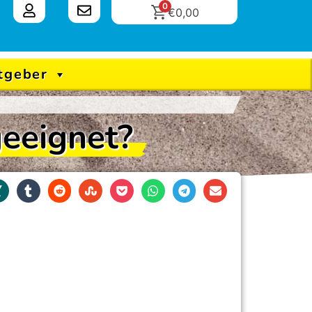
0
€
0,00
tgeber
geeignet?