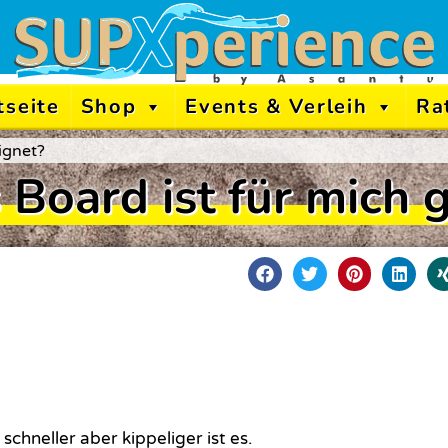
tseite
Shop
Events & Verleih
Ra
ignet?
Board ist für mich 
chneller aber kippeliger ist es.