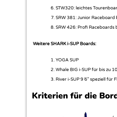
STW320: leichtes Tourenboa
SRW 381: Junior Raceboard b
SRW 426: Profi Raceboards b
Weitere SHARK i-SUP Boards:
YOGA SUP
Whale BIG i-SUP für bis zu 1
River i-SUP 9´6″ speziell für
Kriterien für die Bo