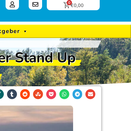
0
€
0,00
tgeber
er Stand Up