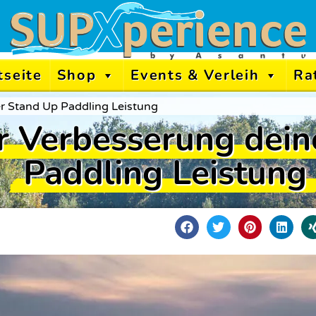
tseite
Shop
Events & Verleih
Ra
er Stand Up Paddling Leistung
r Verbesserung dein
Paddling Leistung